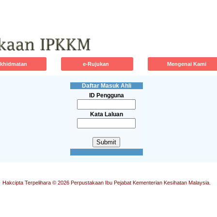
rkhidmatan
e-Rujukan
Mengenai Kami
Daftar Masuk Ahli
ID Pengguna
Kata Laluan